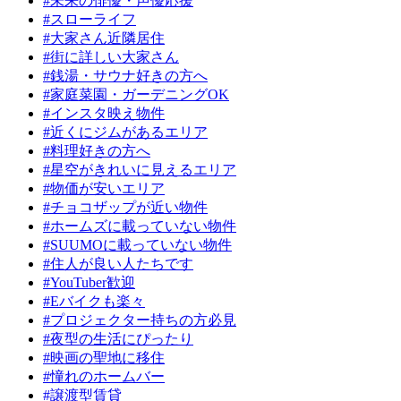
#未来の俳優・声優応援
#スローライフ
#大家さん近隣居住
#街に詳しい大家さん
#銭湯・サウナ好きの方へ
#家庭菜園・ガーデニングOK
#インスタ映え物件
#近くにジムがあるエリア
#料理好きの方へ
#星空がきれいに見えるエリア
#物価が安いエリア
#チョコザップが近い物件
#ホームズに載っていない物件
#SUUMOに載っていない物件
#住人が良い人たちです
#YouTuber歓迎
#Eバイクも楽々
#プロジェクター持ちの方必見
#夜型の生活にぴったり
#映画の聖地に移住
#憧れのホームバー
#譲渡型賃貸