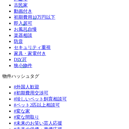
古民家
動画付き
初期費用10万円以下
即入居可
お風呂自慢
楽器相談
防音
セキュリティ重視
家具・家電付き
DIY可
狭小物件
物件ハッシュタグ
#外国人歓迎
#初期費用交渉可
#珍しいペット飼育相談可
#ペット2匹以上相談可
#変な家
#変な間取り
#未来のお笑い芸人応援