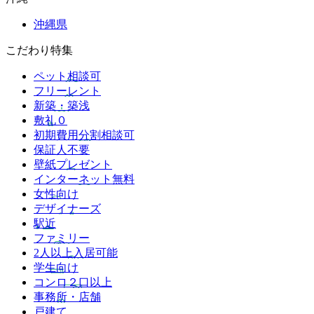
沖縄県
こだわり特集
ペット相談可
フリーレント
新築・築浅
敷礼０
初期費用分割相談可
保証人不要
壁紙プレゼント
インターネット無料
女性向け
デザイナーズ
駅近
ファミリー
2人以上入居可能
学生向け
コンロ２口以上
事務所・店舗
戸建て