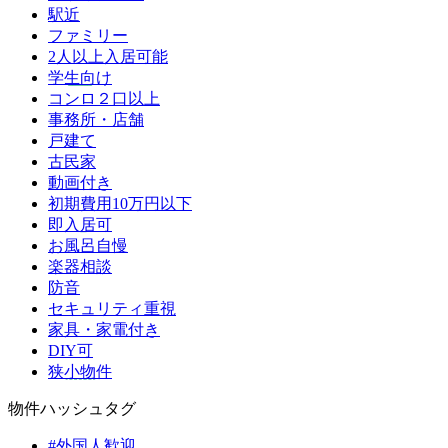
駅近
ファミリー
2人以上入居可能
学生向け
コンロ２口以上
事務所・店舗
戸建て
古民家
動画付き
初期費用10万円以下
即入居可
お風呂自慢
楽器相談
防音
セキュリティ重視
家具・家電付き
DIY可
狭小物件
物件ハッシュタグ
#外国人歓迎