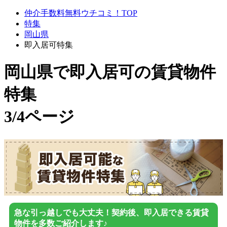
仲介手数料無料ウチコミ！TOP
特集
岡山県
即入居可特集
岡山県で即入居可
の賃貸物件
特集
3/4ページ
急な引っ越しでも大丈夫！契約後、即入居できる賃貸
物件を多数ご紹介します♪