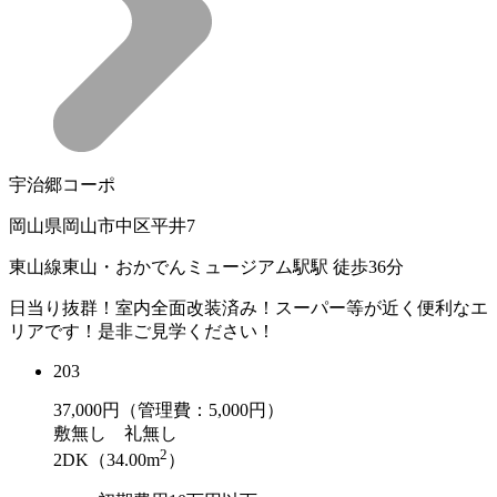
宇治郷コーポ
岡山県岡山市中区平井7
東山線東山・おかでんミュージアム駅駅 徒歩36分
日当り抜群！室内全面改装済み！スーパー等が近く便利なエ
リアです！是非ご見学ください！
203
37,000
円（管理費：5,000円）
敷
無し
礼
無し
2
2DK（34.00m
）