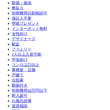
新築・築浅
敷礼０
初期費用分割相談可
保証人不要
壁紙プレゼント
インターネット無料
女性向け
デザイナーズ
駅近
ファミリー
2人以上入居可能
学生向け
コンロ２口以上
事務所・店舗
戸建て
古民家
動画付き
初期費用10万円以下
即入居可
お風呂自慢
楽器相談