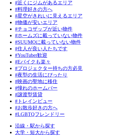
#近くにジムがあるエリア
#料理好きの方へ
#星空がきれいに見えるエリア
#物価が安いエリア
#チョコザップが近い物件
#ホームズに載っていない物件
#SUUMOに載っていない物件
#住人が良い人たちです
#YouTuber歓迎
#Eバイクも楽々
#プロジェクター持ちの方必見
#夜型の生活にぴったり
#映画の聖地に移住
#憧れのホームバー
#譲渡型賃貸
#トレインビュー
#お散歩好きの方へ
#LGBTQフレンドリー
沿線・駅から探す
大学・短大から探す