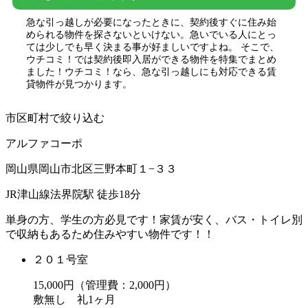
急な引っ越しが必要になったときに、契約後すぐに住み始
められる物件を探さないといけない。急いでいる人にとっ
ては少しでも早く決まる事が好ましいですよね。 そこで、
ウチコミ！では契約後即入居ができる物件を特集でまとめ
ました！ウチコミ！なら、急な引っ越しにも対応できる賃
貸物件が見つかります。
市区町村で絞り込む
アルファコーポ
岡山県岡山市北区三野本町１−３３
JR津山線法界院駅 徒歩18分
単身の方、学生の方必見です！家賃が安く、バス・トイレ別
で収納もあるため住みやすい物件です！！
２０１号室
15,000
円（管理費：2,000円）
敷
無し
礼
1ヶ月