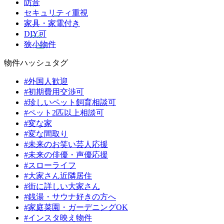
防音
セキュリティ重視
家具・家電付き
DIY可
狭小物件
物件ハッシュタグ
#外国人歓迎
#初期費用交渉可
#珍しいペット飼育相談可
#ペット2匹以上相談可
#変な家
#変な間取り
#未来のお笑い芸人応援
#未来の俳優・声優応援
#スローライフ
#大家さん近隣居住
#街に詳しい大家さん
#銭湯・サウナ好きの方へ
#家庭菜園・ガーデニングOK
#インスタ映え物件