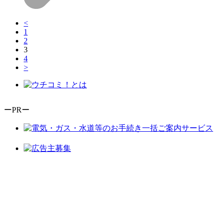
<
1
2
3
4
>
ーPRー