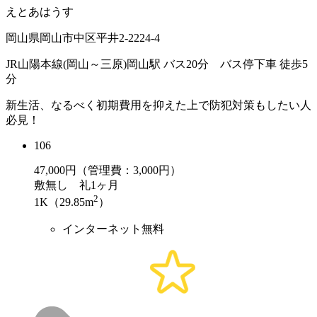
えとあはうす
岡山県岡山市中区平井2-2224-4
JR山陽本線(岡山～三原)岡山駅 バス20分 バス停下車 徒歩5
分
新生活、なるべく初期費用を抑えた上で防犯対策もしたい人
必見！
106
47,000
円（管理費：3,000円）
敷
無し
礼
1ヶ月
2
1K（29.85m
）
インターネット無料