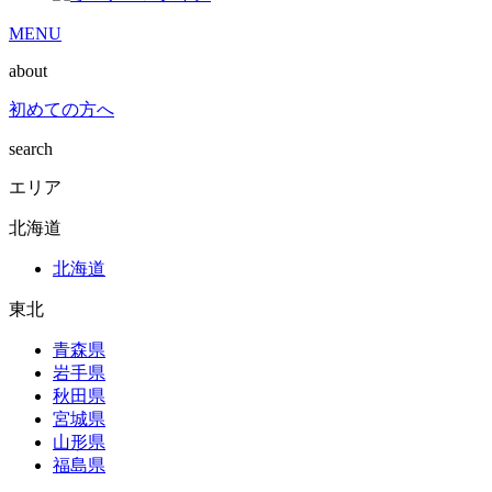
MENU
about
初めての方へ
search
エリア
北海道
北海道
東北
青森県
岩手県
秋田県
宮城県
山形県
福島県