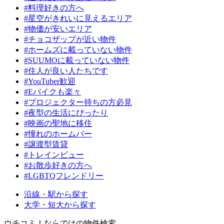
#料理好きの方へ
#星空がきれいに見えるエリア
#物価が安いエリア
#チョコザップが近い物件
#ホームズに載っていない物件
#SUUMOに載っていない物件
#住人が良い人たちです
#YouTuber歓迎
#Eバイクも楽々
#プロジェクター持ちの方必見
#夜型の生活にぴったり
#映画の聖地に移住
#憧れのホームバー
#譲渡型賃貸
#トレインビュー
#お散歩好きの方へ
#LGBTQフレンドリー
沿線・駅から探す
大学・短大から探す
ウチコミ！ならではの物件検索