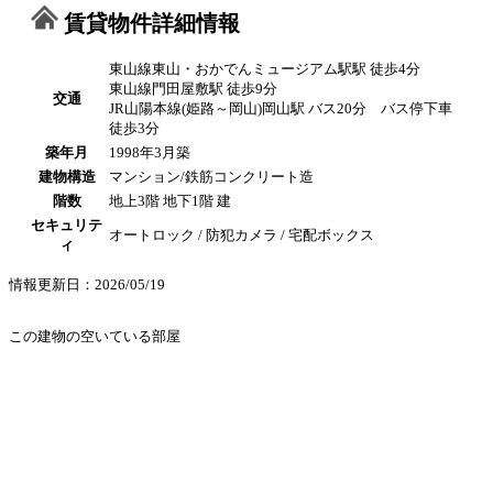
賃貸物件詳細情報
東山線東山・おかでんミュージアム駅駅 徒歩4分
東山線門田屋敷駅 徒歩9分
交通
JR山陽本線(姫路～岡山)岡山駅 バス20分 バス停下車
徒歩3分
築年月
1998年3月築
建物構造
マンション/鉄筋コンクリート造
階数
地上3階 地下1階 建
セキュリテ
オートロック / 防犯カメラ / 宅配ボックス
ィ
情報更新日：2026/05/19
この建物の空いている部屋