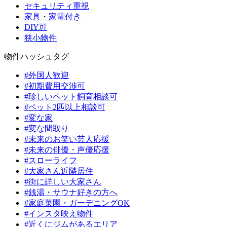
セキュリティ重視
家具・家電付き
DIY可
狭小物件
物件ハッシュタグ
#外国人歓迎
#初期費用交渉可
#珍しいペット飼育相談可
#ペット2匹以上相談可
#変な家
#変な間取り
#未来のお笑い芸人応援
#未来の俳優・声優応援
#スローライフ
#大家さん近隣居住
#街に詳しい大家さん
#銭湯・サウナ好きの方へ
#家庭菜園・ガーデニングOK
#インスタ映え物件
#近くにジムがあるエリア