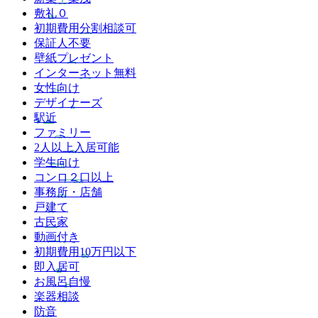
敷礼０
初期費用分割相談可
保証人不要
壁紙プレゼント
インターネット無料
女性向け
デザイナーズ
駅近
ファミリー
2人以上入居可能
学生向け
コンロ２口以上
事務所・店舗
戸建て
古民家
動画付き
初期費用10万円以下
即入居可
お風呂自慢
楽器相談
防音