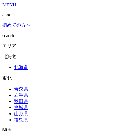
MENU
about
初めての方へ
search
エリア
北海道
北海道
東北
青森県
岩手県
秋田県
宮城県
山形県
福島県
関東