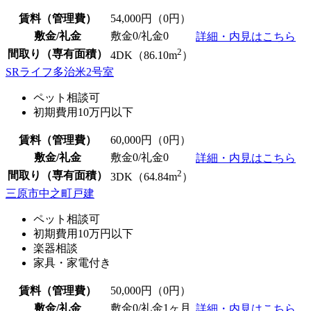
賃料（管理費）
54,000
円（0円）
敷金/礼金
敷金0
/
礼金0
詳細・内見はこちら
2
間取り（専有面積）
4DK（86.10m
）
SRライフ多治米2号室
ペット相談可
初期費用10万円以下
賃料（管理費）
60,000
円（0円）
敷金/礼金
敷金0
/
礼金0
詳細・内見はこちら
2
間取り（専有面積）
3DK（64.84m
）
三原市中之町戸建
ペット相談可
初期費用10万円以下
楽器相談
家具・家電付き
賃料（管理費）
50,000
円（0円）
敷金/礼金
敷金0
/礼金1ヶ月
詳細・内見はこちら