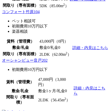
2
間取り（専有面積）
5DK（85.00m
）
コンフォート竹原104
ペット相談可
初期費用10万円以下
楽器相談
賃料（管理費）
43,000
円（0円）
敷金/礼金
敷金0
/
礼金0
詳細・内見はこちら
2
間取り（専有面積）
2LDK（62.00m
）
オーシャンビュー音戸202
初期費用10万円以下
47,000
円（3,000
賃料（管理費）
円）
詳細・内見はこち
敷金/礼金
敷金1ヶ月/
礼金0
ら
間取り（専有面
2
2LDK（56.45m
）
積）