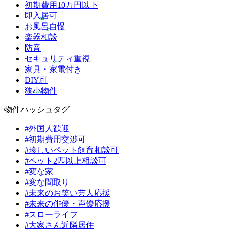
初期費用10万円以下
即入居可
お風呂自慢
楽器相談
防音
セキュリティ重視
家具・家電付き
DIY可
狭小物件
物件ハッシュタグ
#外国人歓迎
#初期費用交渉可
#珍しいペット飼育相談可
#ペット2匹以上相談可
#変な家
#変な間取り
#未来のお笑い芸人応援
#未来の俳優・声優応援
#スローライフ
#大家さん近隣居住