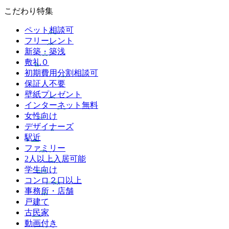
こだわり特集
ペット相談可
フリーレント
新築・築浅
敷礼０
初期費用分割相談可
保証人不要
壁紙プレゼント
インターネット無料
女性向け
デザイナーズ
駅近
ファミリー
2人以上入居可能
学生向け
コンロ２口以上
事務所・店舗
戸建て
古民家
動画付き