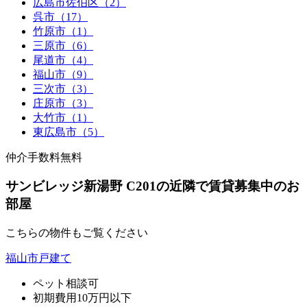
広島市佐伯区（2）
呉市（17）
竹原市（1）
三原市（6）
尾道市（4）
福山市（9）
三次市（3）
庄原市（3）
大竹市（1）
東広島市（5）
仲介手数料無料
サンビレッジ新湯野 C201の近隣で賃貸募集中のお
部屋
こちらの物件もご覧ください
福山市戸建て
ペット相談可
初期費用10万円以下