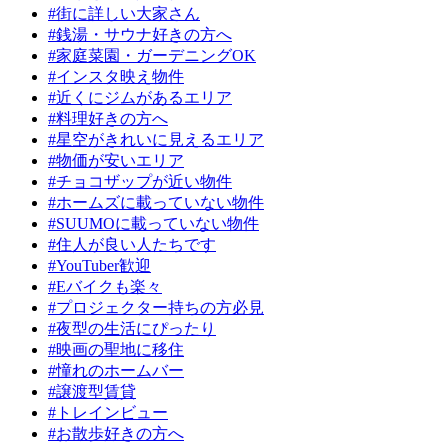
#街に詳しい大家さん
#銭湯・サウナ好きの方へ
#家庭菜園・ガーデニングOK
#インスタ映え物件
#近くにジムがあるエリア
#料理好きの方へ
#星空がきれいに見えるエリア
#物価が安いエリア
#チョコザップが近い物件
#ホームズに載っていない物件
#SUUMOに載っていない物件
#住人が良い人たちです
#YouTuber歓迎
#Eバイクも楽々
#プロジェクター持ちの方必見
#夜型の生活にぴったり
#映画の聖地に移住
#憧れのホームバー
#譲渡型賃貸
#トレインビュー
#お散歩好きの方へ