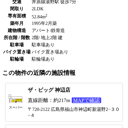
交通
井原線湯野駅 徒歩7分
間取り
2LDK
2
専有面積
52.84m
築年月
1995年2月築
建物構造
アパート/鉄骨造
所在階 / 階数
2階/ 地上2階 建
駐車場
駐車場あり
バイク置き場
バイク置き場あり
駐輪場
駐輪場あり
この物件の近隣の施設情報
ザ・ビッグ 神辺店
直線距離：約217m
MAPで確認
スーパー
〒720-2122 広島県福山市神辺町新湯野2−３０
−４