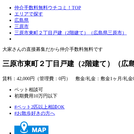
仲介手数料無料ウチコミ！TOP
エリアで探す
広島県
三原市
三原市東町２丁目戸建（2階建て）（広島県三原市）
大家さんの直接募集だから
仲介手数料無料
です
三原市東町２丁目戸建（2階建て）（広
賃料：
42,000
円（管理費：0円） 敷金/礼金：敷金1ヶ月/
礼金
ペット相談可
初期費用10万円以下
#ペット2匹以上相談OK
#お散歩好きの方へ