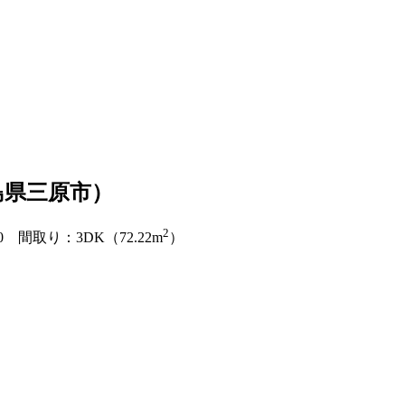
島県三原市）
2
0
間取り：3DK（72.22m
）