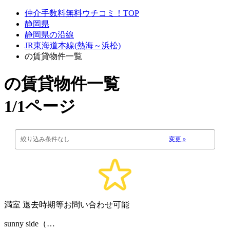
仲介手数料無料ウチコミ！TOP
静岡県
静岡県の沿線
JR東海道本線(熱海～浜松)
の賃貸物件一覧
の賃貸物件一覧
1/1ページ
絞り込み条件なし
変更 »
満室
退去時期等お問い合わせ可能
sunny side（…