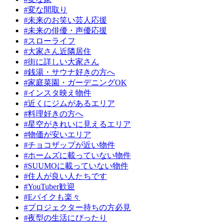
#変な間取り
#未来のお笑い芸人応援
#未来の俳優・声優応援
#スローライフ
#大家さん近隣居住
#街に詳しい大家さん
#銭湯・サウナ好きの方へ
#家庭菜園・ガーデニングOK
#インスタ映え物件
#近くにジムがあるエリア
#料理好きの方へ
#星空がきれいに見えるエリア
#物価が安いエリア
#チョコザップが近い物件
#ホームズに載っていない物件
#SUUMOに載っていない物件
#住人が良い人たちです
#YouTuber歓迎
#Eバイクも楽々
#プロジェクター持ちの方必見
#夜型の生活にぴったり