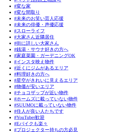
#変な家
#変な間取り
#未来のお笑い芸人応援
#未来の俳優・声優応援
#スローライフ
#大家さん近隣居住
#街に詳しい大家さん
#銭湯・サウナ好きの方へ
#家庭菜園・ガーデニングOK
#インスタ映え物件
#近くにジムがあるエリア
#料理好きの方へ
#星空がきれいに見えるエリア
#物価が安いエリア
#チョコザップが近い物件
#ホームズに載っていない物件
#SUUMOに載っていない物件
#住人が良い人たちです
#YouTuber歓迎
#Eバイクも楽々
#プロジェクター持ちの方必見