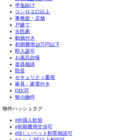
学生向け
コンロ２口以上
事務所・店舗
戸建て
古民家
動画付き
初期費用10万円以下
即入居可
お風呂自慢
楽器相談
防音
セキュリティ重視
家具・家電付き
DIY可
狭小物件
物件ハッシュタグ
#外国人歓迎
#初期費用交渉可
#珍しいペット飼育相談可
#ペット2匹以上相談可