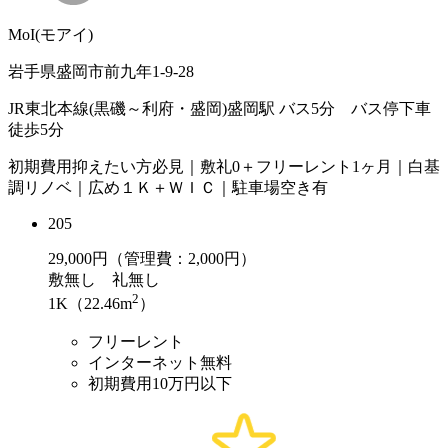
MoI(モアイ)
岩手県盛岡市前九年1-9-28
JR東北本線(黒磯～利府・盛岡)盛岡駅 バス5分 バス停下車
徒歩5分
初期費用抑えたい方必見｜敷礼0＋フリーレント1ヶ月｜白基
調リノベ｜広め１Ｋ＋ＷＩＣ｜駐車場空き有
205
29,000
円（管理費：2,000円）
敷
無し
礼
無し
2
1K（22.46m
）
フリーレント
インターネット無料
初期費用10万円以下