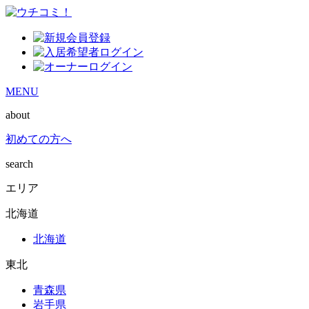
MENU
about
初めての方へ
search
エリア
北海道
北海道
東北
青森県
岩手県