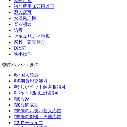
動画付き
初期費用10万円以下
即入居可
お風呂自慢
楽器相談
防音
セキュリティ重視
家具・家電付き
DIY可
狭小物件
物件ハッシュタグ
#外国人歓迎
#初期費用交渉可
#珍しいペット飼育相談可
#ペット2匹以上相談可
#変な家
#変な間取り
#未来のお笑い芸人応援
#未来の俳優・声優応援
#スローライフ