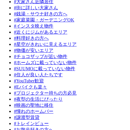
#大家さん近隣居住
#街に詳しい大家さん
#銭湯・サウナ好きの方へ
#家庭菜園・ガーデニングOK
#インスタ映え物件
#近くにジムがあるエリア
#料理好きの方へ
#星空がきれいに見えるエリア
#物価が安いエリア
#チョコザップが近い物件
#ホームズに載っていない物件
#SUUMOに載っていない物件
#住人が良い人たちです
#YouTuber歓迎
#Eバイクも楽々
#プロジェクター持ちの方必見
#夜型の生活にぴったり
#映画の聖地に移住
#憧れのホームバー
#譲渡型賃貸
#トレインビュー
#お散歩好きの方へ