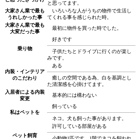
と思ってます。
大家さん業で最も
いろいろな人がうちの物件で生活し
うれしかった事
てくれる事を感じられた時。
大家さん業で最も
最初に物件を買った時でした。
大変だった事
好きです
乗り物
子供たちとドライブに行くのが楽し
みです。
ある
内装・インテリア
癒しの空間である為、白を基調とし
のこだわり
た清潔感を心掛けてます。
入居者による内装
基本的には構わない
変更
飼っている
私はペットを
ネコ。犬も飼った事があります。
許可している部屋がある
ペット飼育
小動物1匹です。1階でネコを飼われ