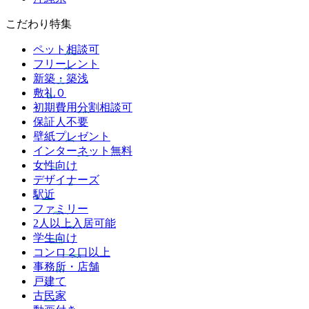
こだわり特集
ペット相談可
フリーレント
新築・築浅
敷礼０
初期費用分割相談可
保証人不要
壁紙プレゼント
インターネット無料
女性向け
デザイナーズ
駅近
ファミリー
2人以上入居可能
学生向け
コンロ２口以上
事務所・店舗
戸建て
古民家