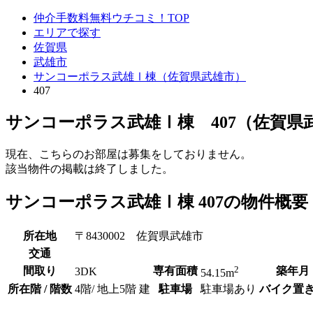
仲介手数料無料ウチコミ！TOP
エリアで探す
佐賀県
武雄市
サンコーポラス武雄Ⅰ棟（佐賀県武雄市）
407
サンコーポラス武雄Ⅰ棟 407（佐賀県
現在、こちらのお部屋は募集をしておりません。
該当物件の掲載は終了しました。
サンコーポラス武雄Ⅰ棟 407の物件概要
所在地
〒8430002 佐賀県武雄市
交通
2
間取り
専有面積
築年月
3DK
54.15m
所在階 / 階数
4階/ 地上5階 建
駐車場
駐車場あり
バイク置