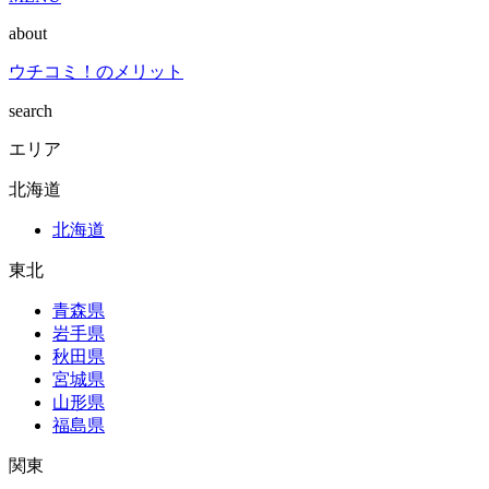
about
ウチコミ！のメリット
search
エリア
北海道
北海道
東北
青森県
岩手県
秋田県
宮城県
山形県
福島県
関東