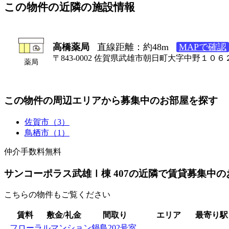
この物件の近隣の施設情報
高橋薬局
直線距離：約48m
MAPで確認
〒843-0002 佐賀県武雄市朝日町大字中野１０６
薬局
この物件の周辺エリアから募集中のお部屋を探す
佐賀市（3）
鳥栖市（1）
仲介手数料無料
サンコーポラス武雄Ⅰ棟 407の近隣で賃貸募集中の
こちらの物件もご覧ください
賃料
敷金/礼金
間取り
エリア
最寄り駅
フローラルマンション鍋島202号室