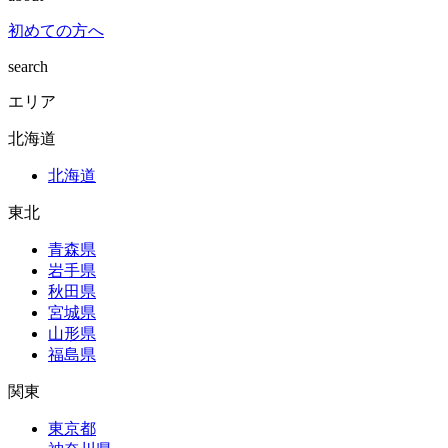
初めての方へ
search
エリア
北海道
北海道
東北
青森県
岩手県
秋田県
宮城県
山形県
福島県
関東
東京都