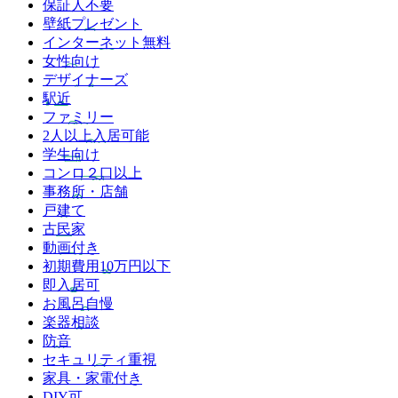
保証人不要
壁紙プレゼント
インターネット無料
女性向け
デザイナーズ
駅近
ファミリー
2人以上入居可能
学生向け
コンロ２口以上
事務所・店舗
戸建て
古民家
動画付き
初期費用10万円以下
即入居可
お風呂自慢
楽器相談
防音
セキュリティ重視
家具・家電付き
DIY可