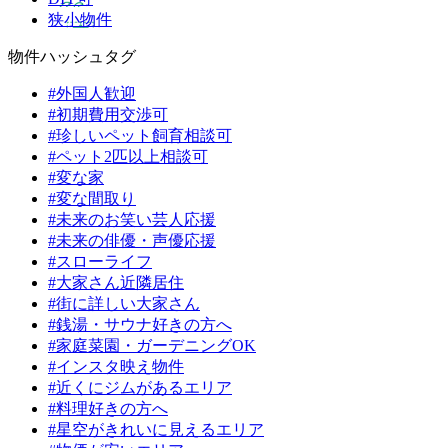
狭小物件
物件ハッシュタグ
#外国人歓迎
#初期費用交渉可
#珍しいペット飼育相談可
#ペット2匹以上相談可
#変な家
#変な間取り
#未来のお笑い芸人応援
#未来の俳優・声優応援
#スローライフ
#大家さん近隣居住
#街に詳しい大家さん
#銭湯・サウナ好きの方へ
#家庭菜園・ガーデニングOK
#インスタ映え物件
#近くにジムがあるエリア
#料理好きの方へ
#星空がきれいに見えるエリア