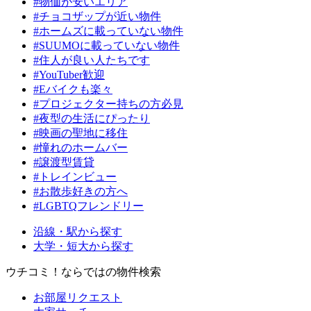
#物価が安いエリア
#チョコザップが近い物件
#ホームズに載っていない物件
#SUUMOに載っていない物件
#住人が良い人たちです
#YouTuber歓迎
#Eバイクも楽々
#プロジェクター持ちの方必見
#夜型の生活にぴったり
#映画の聖地に移住
#憧れのホームバー
#譲渡型賃貸
#トレインビュー
#お散歩好きの方へ
#LGBTQフレンドリー
沿線・駅から探す
大学・短大から探す
ウチコミ！ならではの物件検索
お部屋リクエスト