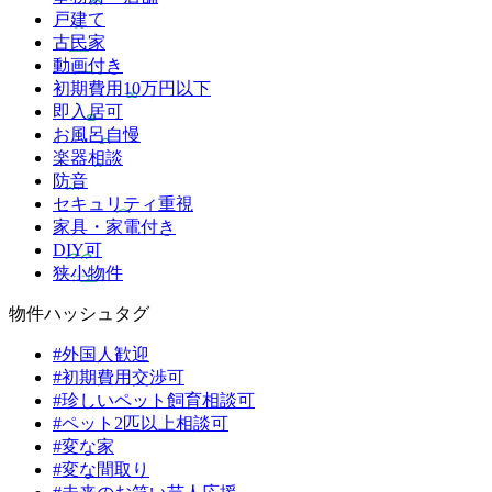
戸建て
古民家
動画付き
初期費用10万円以下
即入居可
お風呂自慢
楽器相談
防音
セキュリティ重視
家具・家電付き
DIY可
狭小物件
物件ハッシュタグ
#外国人歓迎
#初期費用交渉可
#珍しいペット飼育相談可
#ペット2匹以上相談可
#変な家
#変な間取り