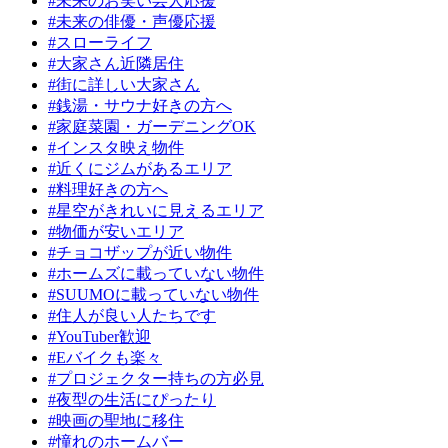
#未来のお笑い芸人応援
#未来の俳優・声優応援
#スローライフ
#大家さん近隣居住
#街に詳しい大家さん
#銭湯・サウナ好きの方へ
#家庭菜園・ガーデニングOK
#インスタ映え物件
#近くにジムがあるエリア
#料理好きの方へ
#星空がきれいに見えるエリア
#物価が安いエリア
#チョコザップが近い物件
#ホームズに載っていない物件
#SUUMOに載っていない物件
#住人が良い人たちです
#YouTuber歓迎
#Eバイクも楽々
#プロジェクター持ちの方必見
#夜型の生活にぴったり
#映画の聖地に移住
#憧れのホームバー