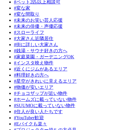
#ペット2匹以上相談可
#変な家
#変な間取り
#未来のお笑い芸人応援
#未来の俳優・声優応援
#スローライフ
#大家さん近隣居住
#街に詳しい大家さん
#銭湯・サウナ好きの方へ
#家庭菜園・ガーデニングOK
#インスタ映え物件
#近くにジムがあるエリア
#料理好きの方へ
#星空がきれいに見えるエリア
#物価が安いエリア
#チョコザップが近い物件
#ホームズに載っていない物件
#SUUMOに載っていない物件
#住人が良い人たちです
#YouTuber歓迎
#Eバイクも楽々
#プロジェクター持ちの方必見