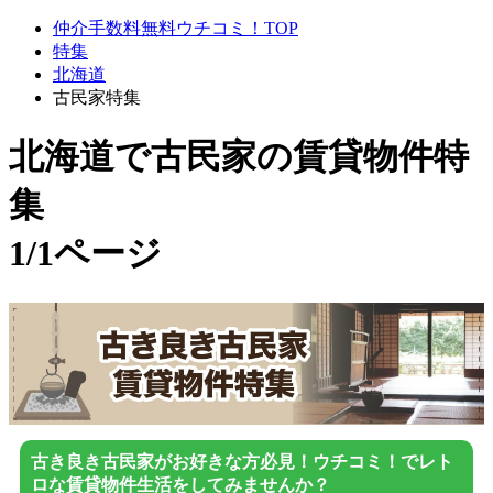
仲介手数料無料ウチコミ！TOP
特集
北海道
古民家特集
北海道で古民家
の賃貸物件特
集
1/1ページ
古き良き古民家がお好きな方必見！ウチコミ！でレト
ロな賃貸物件生活をしてみませんか？