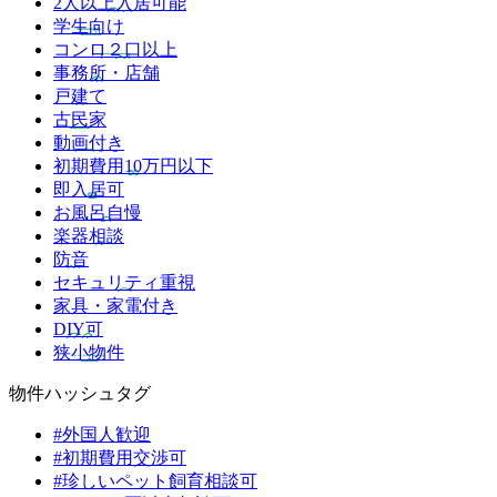
2人以上入居可能
学生向け
コンロ２口以上
事務所・店舗
戸建て
古民家
動画付き
初期費用10万円以下
即入居可
お風呂自慢
楽器相談
防音
セキュリティ重視
家具・家電付き
DIY可
狭小物件
物件ハッシュタグ
#外国人歓迎
#初期費用交渉可
#珍しいペット飼育相談可