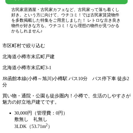
古民家居酒屋・古民家カフェなど、古民家って落ち着くし
好き。という方に向けて、ウチコミ！では古民家賃貸物件
を多数掲載した特集をご用意しました！ レトロな古き良き
物件が好きな方も、ウチコミ！なら理想の物件が見つかる
かもしれません♪
市区町村で絞り込む
北海道小樽市末広町戸建
北海道小樽市末広町3-1
JR函館本線(小樽～旭川)小樽駅 バス10分 バス停下車 徒歩2
分
買い物・通院・公園も徒歩圏内！小樽で、生活のしやすさが
魅力の好立地戸建てです。
30,000
円（管理費：0円）
敷
無し
礼
無し
2
3LDK（53.71m
）