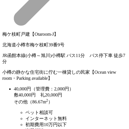
梅ケ枝町戸建【Otaroom-J】
北海道小樽市梅ケ枝町39番9号
JR函館本線(小樽～旭川)小樽駅 バス11分 バス停下車 徒歩7
分
小樽の静かな住宅街に佇む一棟貸しの民家【Ocean view
room・Parking available】
40,000
円（管理費：2,000円）
敷
40,000円
礼
20,000円
2
その他（86.67m
）
ペット相談可
インターネット無料
初期費用10万円以下