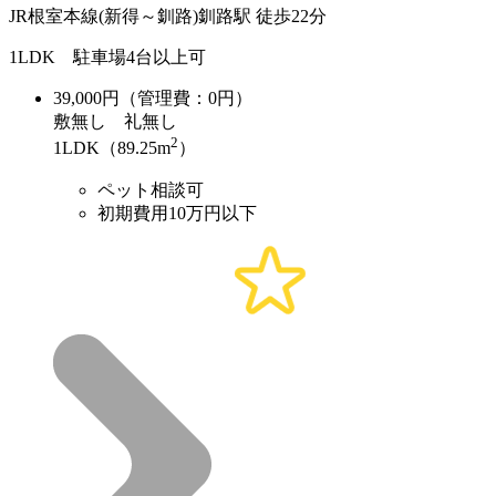
JR根室本線(新得～釧路)釧路駅 徒歩22分
1LDK 駐車場4台以上可
39,000
円（管理費：0円）
敷
無し
礼
無し
2
1LDK（89.25m
）
ペット相談可
初期費用10万円以下