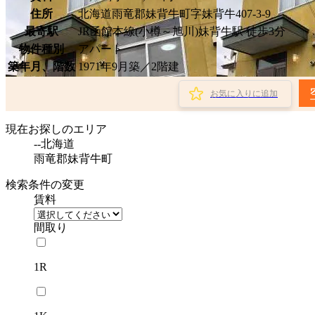
住所
北海道雨竜郡妹背牛町字妹背牛407-3-9
最寄駅
JR函館本線(小樽～旭川)妹背牛駅 徒歩3分
物件種別
アパート
築年月、階数
1971年9月築／2階建
お気に入りに追加
現在お探しのエリア
--北海道
雨竜郡妹背牛町
検索条件の変更
賃料
間取り
1R