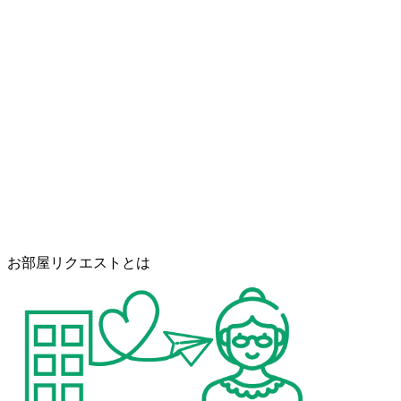
お部屋リクエストとは