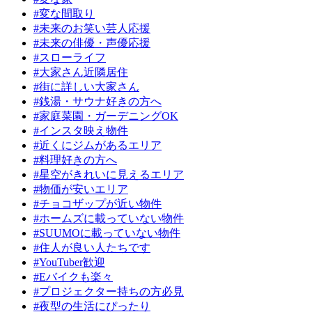
#変な間取り
#未来のお笑い芸人応援
#未来の俳優・声優応援
#スローライフ
#大家さん近隣居住
#街に詳しい大家さん
#銭湯・サウナ好きの方へ
#家庭菜園・ガーデニングOK
#インスタ映え物件
#近くにジムがあるエリア
#料理好きの方へ
#星空がきれいに見えるエリア
#物価が安いエリア
#チョコザップが近い物件
#ホームズに載っていない物件
#SUUMOに載っていない物件
#住人が良い人たちです
#YouTuber歓迎
#Eバイクも楽々
#プロジェクター持ちの方必見
#夜型の生活にぴったり