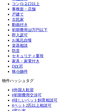
コンロ２口以上
事務所・店舗
戸建て
古民家
動画付き
初期費用10万円以下
即入居可
お風呂自慢
楽器相談
防音
セキュリティ重視
家具・家電付き
DIY可
狭小物件
物件ハッシュタグ
#外国人歓迎
#初期費用交渉可
#珍しいペット飼育相談可
#ペット2匹以上相談可
#変な家