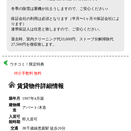
冬季の除雪は重機が出土うしますので、ご安心ください♪
保証会社の利用は必須となります（半月〜1ヶ月※保証会社によ
ります）
連帯保証人は任意と致しますので、ご安心ください。
退去時、室内クリーニング代33,000円、ストーブ分解掃除代
27,500円を徴収致します。
ウチコミ！限定特典
仲介手数料 無料
賃貸物件詳細情報
築年月
1997年4月築
建物構
アパート/木造
造
入居可
即入居可
能時期
交通
JR千歳線恵庭駅 徒歩20分