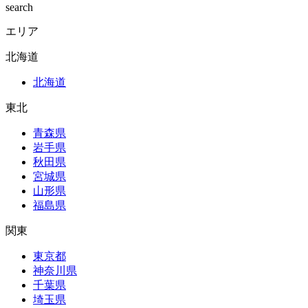
search
エリア
北海道
北海道
東北
青森県
岩手県
秋田県
宮城県
山形県
福島県
関東
東京都
神奈川県
千葉県
埼玉県