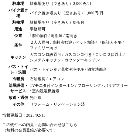
駐車場
駐車場あり（空きあり）2,000円/月
バイク置き
バイク置き場あり（空きあり）1,000円/月
場
駐輪場
駐輪場あり（空きあり）0円/月
用途
事務所可
位置
1階の物件 / 角部屋 / 南向き
２人入居可 / 高齢者歓迎 / ペット相談可 / 保証人不要 /
条件
ファミリー向け
ガスコンロ設置可 / ガスコンロ付き / コンロ２口以上 /
キッチン
システムキッチン / カウンターキッチン
バス・トイ
バス・トイレ別 / 温水洗浄便座 / 独立洗面台
レ・洗面
冷暖房
石油暖房 / エアコン
部屋設備・
TVモニタ付インターホン / フローリング / バリアフリー
サービス
/ 室内洗濯機置場
放送・通信
光回線
その他
リフォーム・リノベーション済
情報更新日：2025/02/13
この物件への内見・お問い合わせはこちら
（無料の会員登録が必要です）