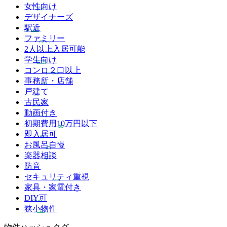
女性向け
デザイナーズ
駅近
ファミリー
2人以上入居可能
学生向け
コンロ２口以上
事務所・店舗
戸建て
古民家
動画付き
初期費用10万円以下
即入居可
お風呂自慢
楽器相談
防音
セキュリティ重視
家具・家電付き
DIY可
狭小物件