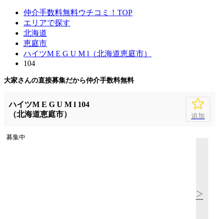
仲介手数料無料ウチコミ！TOP
エリアで探す
北海道
恵庭市
ハイツM E G U M l（北海道恵庭市）
104
大家さんの直接募集だから
仲介手数料無料
ハイツM E G U M l 104
（北海道恵庭市）
追加
募集中
>