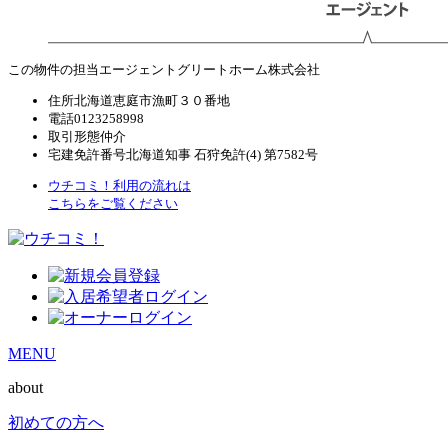
この物件の担当エージェント
グリートホーム株式会社
住所
北海道恵庭市漁町３０番地
電話
0123258998
取引形態
仲介
宅建免許番号
北海道知事 石狩免許(4) 第7582号
ウチコミ！利用の流れは
こちらをご覧ください
MENU
about
初めての方へ