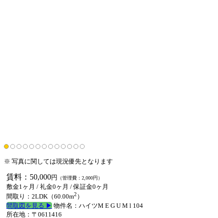
※ 写真に関しては現況優先となります
賃料：50,000
円
（管理費：2,000円）
敷金1ヶ月 /
礼金0ヶ月
/
保証金0ヶ月
2
間取り：2LDK（60.00m
）
間取図を見る ▶︎
物件名：ハイツM E G U M l 104
所在地：〒0611416