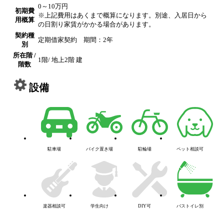
0～10万円
初期費
※上記費用はあくまで概算になります。別途、入居日から
用概算
の日割り家賃がかかる場合があります。
契約種
定期借家契約 期間：2年
別
所在階 /
1階/ 地上2階 建
階数
設備
駐車場
バイク置き場
駐輪場
ペット相談可
楽器相談可
学生向け
DIY可
バストイレ別