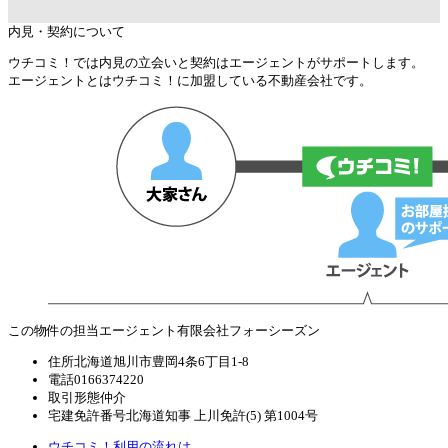
内見・契約について
ウチコミ！では内見の立会いと契約はエージェントがサポートします。
エージェントとはウチコミ！に加盟している不動産会社です。
この物件の担当エージェント
有限会社フォーシーズン
住所
北海道旭川市豊岡4条6丁目1-8
電話
0166374220
取引形態
仲介
宅建免許番号
北海道知事 上川免許(5) 第1004号
ウチコミ！利用の流れは