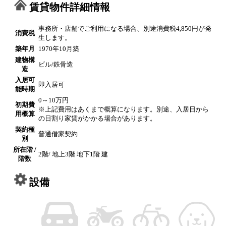
賃貸物件詳細情報
事務所・店舗でご利用になる場合、別途消費税4,850円が発
消費税
生します。
築年月
1970年10月築
建物構
ビル/鉄骨造
造
入居可
即入居可
能時期
0～10万円
初期費
※上記費用はあくまで概算になります。別途、入居日から
用概算
の日割り家賃がかかる場合があります。
契約種
普通借家契約
別
所在階 /
2階/ 地上3階 地下1階 建
階数
設備