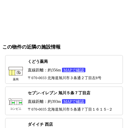
この物件の近隣の施設情報
くどう薬局
直線距離：約356m
MAPで確認
〒070-0033 北海道旭川市３条通２丁目左8号
薬局
セブン-イレブン 旭川５条７丁目店
直線距離：約393m
MAPで確認
コンビニ
〒070-0035 北海道旭川市５条通７丁目１６１５−２
ダイイチ 西店