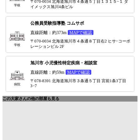
〒070-0034 北海道旭川市４条通５丁目１３１５−１ ダ
学校
イメックス旭川4条ビル
公務員受験指導塾 コムサポ
直線距離：約373m
MAPで確認
〒070-0034 北海道旭川市４条通８丁目右2 ヒサ･コーポ
学校
レーションビル 2F
旭川市 小児慢性特定疾病・相談室
直線距離：約59m
MAPで確認
〒078-8391 北海道旭川市３条通５丁目 宮前1条3丁目
病院
3−7
この大家さんの他の部屋も見る