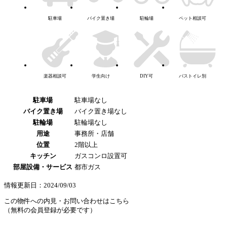
駐車場
バイク置き場
駐輪場
ペット相談可
楽器相談可
学生向け
DIY可
バストイレ別
駐車場
駐車場なし
バイク置き場
バイク置き場なし
駐輪場
駐輪場なし
用途
事務所・店舗
位置
2階以上
キッチン
ガスコンロ設置可
部屋設備・サービス
都市ガス
情報更新日：2024/09/03
この物件への内見・お問い合わせはこちら
（無料の会員登録が必要です）