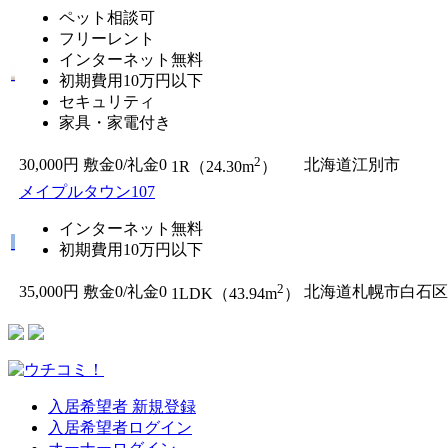
ペット相談可
フリーレント
インターネット無料
初期費用10万円以下
セキュリティ
家具・家電付き
2
30,000円
敷金0
/
礼金0
北海道江別市
1R（24.30m
）
メイプルタウン107
インターネット無料
初期費用10万円以下
2
35,000円
敷金0
/
礼金0
北海道札幌市白石区
1LDK（43.94m
）
入居希望者 新規登録
入居希望者ログイン