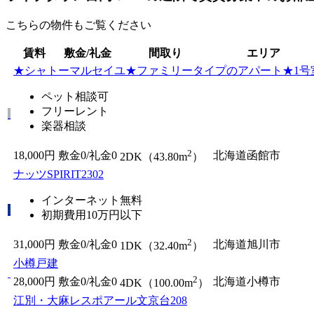
こちらの物件もご覧ください
賃料
敷金/礼金
間取り
エリア
★シャトーマルセイユ★ファミリータイプのアパート★1号
ペット相談可
フリーレント
楽器相談
2
18,000円
敷金0
/
礼金0
北海道函館市
2DK（43.80m
）
ナッツSPIRIT2302
インターネット無料
初期費用10万円以下
2
31,000円
敷金0
/
礼金0
北海道旭川市
1DK（32.40m
）
小樽戸建
2
28,000円
敷金0
/
礼金0
北海道小樽市
4DK（100.00m
）
江別・大麻レスポアール文京台208