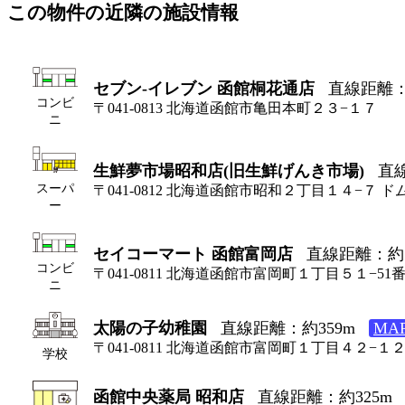
この物件の近隣の施設情報
セブン-イレブン 函館桐花通店
直線距離：
コンビ
〒041-0813 北海道函館市亀田本町２３−１７
ニ
生鮮夢市場昭和店(旧生鮮げんき市場)
直線
スーパ
〒041-0812 北海道函館市昭和２丁目１４−７ 
ー
セイコーマート 函館富岡店
直線距離：約1
コンビ
〒041-0811 北海道函館市富岡町１丁目５１−51番
ニ
太陽の子幼稚園
直線距離：約359m
MA
〒041-0811 北海道函館市富岡町１丁目４２−１
学校
函館中央薬局 昭和店
直線距離：約325m