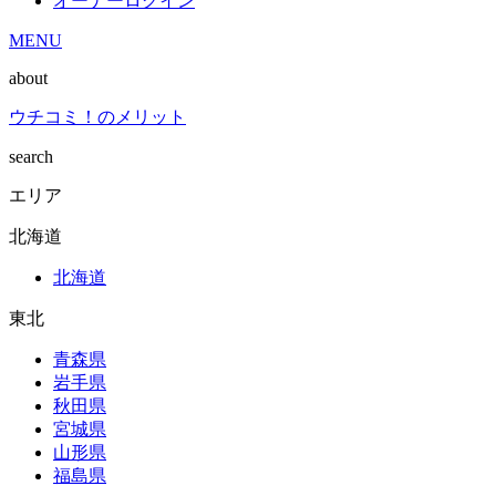
オーナーログイン
MENU
about
ウチコミ！のメリット
search
エリア
北海道
北海道
東北
青森県
岩手県
秋田県
宮城県
山形県
福島県