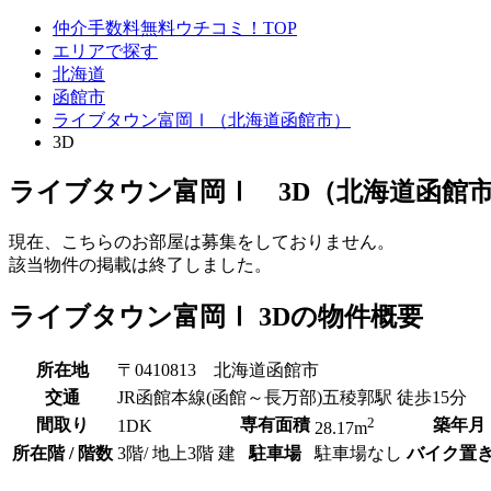
仲介手数料無料ウチコミ！TOP
エリアで探す
北海道
函館市
ライブタウン富岡Ⅰ（北海道函館市）
3D
ライブタウン富岡Ⅰ 3D（北海道函館
現在、こちらのお部屋は募集をしておりません。
該当物件の掲載は終了しました。
ライブタウン富岡Ⅰ 3Dの物件概要
所在地
〒0410813 北海道函館市
交通
JR函館本線(函館～長万部)五稜郭駅 徒歩15分
2
間取り
専有面積
築年月
1DK
28.17m
所在階 / 階数
3階/ 地上3階 建
駐車場
駐車場なし
バイク置