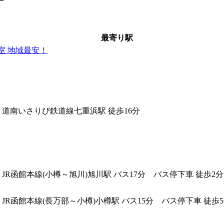
最寄り駅
室 地域最安！
道南いさりび鉄道線七重浜駅 徒歩16分
JR函館本線(小樽～旭川)旭川駅 バス17分 バス停下車 徒歩2分
JR函館本線(長万部～小樽)小樽駅 バス15分 バス停下車 徒歩