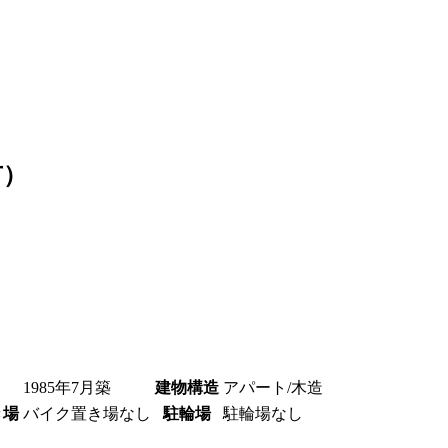
市）
1985年7月築
建物構造
アパート/木造
き場
バイク置き場なし
駐輪場
駐輪場なし