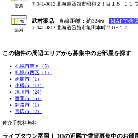
〒041-0812 北海道函館市昭和２丁目１８−１１
薬局
武村薬品
直線距離：約324m
MAPで確
〒041-0813 北海道函館市亀田本町２０−１７
薬局
この物件の周辺エリアから募集中のお部屋を探す
札幌市南区（5）
札幌市西区（1）
函館市（1）
小樽市（13）
旭川市（24）
室蘭市（5）
釧路市（1）
帯広市（2）
仲介手数料無料
ライブタウン富岡Ⅰ 3Dの近隣で賃貸募集中のお部