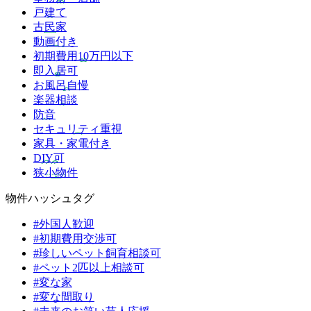
戸建て
古民家
動画付き
初期費用10万円以下
即入居可
お風呂自慢
楽器相談
防音
セキュリティ重視
家具・家電付き
DIY可
狭小物件
物件ハッシュタグ
#外国人歓迎
#初期費用交渉可
#珍しいペット飼育相談可
#ペット2匹以上相談可
#変な家
#変な間取り