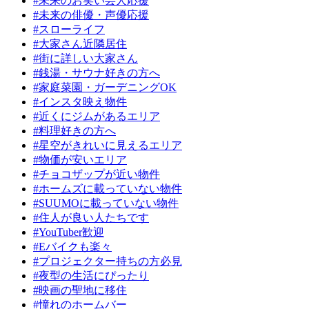
#未来のお笑い芸人応援
#未来の俳優・声優応援
#スローライフ
#大家さん近隣居住
#街に詳しい大家さん
#銭湯・サウナ好きの方へ
#家庭菜園・ガーデニングOK
#インスタ映え物件
#近くにジムがあるエリア
#料理好きの方へ
#星空がきれいに見えるエリア
#物価が安いエリア
#チョコザップが近い物件
#ホームズに載っていない物件
#SUUMOに載っていない物件
#住人が良い人たちです
#YouTuber歓迎
#Eバイクも楽々
#プロジェクター持ちの方必見
#夜型の生活にぴったり
#映画の聖地に移住
#憧れのホームバー