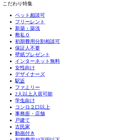
こだわり特集
ペット相談可
フリーレント
新築・築浅
敷礼０
初期費用分割相談可
保証人不要
壁紙プレゼント
インターネット無料
女性向け
デザイナーズ
駅近
ファミリー
2人以上入居可能
学生向け
コンロ２口以上
事務所・店舗
戸建て
古民家
動画付き
初期費用10万円以下