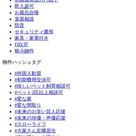
即入居可
お風呂自慢
楽器相談
防音
セキュリティ重視
家具・家電付き
DIY可
狭小物件
物件ハッシュタグ
#外国人歓迎
#初期費用交渉可
#珍しいペット飼育相談可
#ペット2匹以上相談可
#変な家
#変な間取り
#未来のお笑い芸人応援
#未来の俳優・声優応援
#スローライフ
#大家さん近隣居住