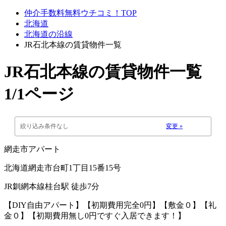
仲介手数料無料ウチコミ！TOP
北海道
北海道の沿線
JR石北本線の賃貸物件一覧
JR石北本線
の賃貸物件一覧
1/1ページ
絞り込み条件なし
変更 »
網走市アパート
北海道網走市台町1丁目15番15号
JR釧網本線桂台駅 徒歩7分
【DIY自由アパート】【初期費用完全0円】【敷金０】【礼
金０】【初期費用無し0円ですぐ入居できます！】