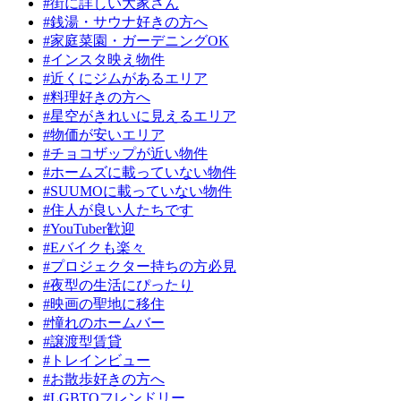
#街に詳しい大家さん
#銭湯・サウナ好きの方へ
#家庭菜園・ガーデニングOK
#インスタ映え物件
#近くにジムがあるエリア
#料理好きの方へ
#星空がきれいに見えるエリア
#物価が安いエリア
#チョコザップが近い物件
#ホームズに載っていない物件
#SUUMOに載っていない物件
#住人が良い人たちです
#YouTuber歓迎
#Eバイクも楽々
#プロジェクター持ちの方必見
#夜型の生活にぴったり
#映画の聖地に移住
#憧れのホームバー
#譲渡型賃貸
#トレインビュー
#お散歩好きの方へ
#LGBTQフレンドリー