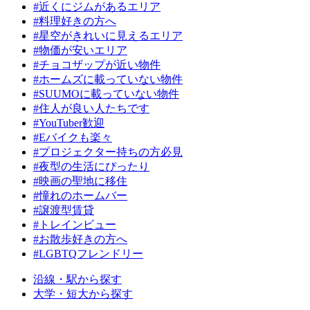
#近くにジムがあるエリア
#料理好きの方へ
#星空がきれいに見えるエリア
#物価が安いエリア
#チョコザップが近い物件
#ホームズに載っていない物件
#SUUMOに載っていない物件
#住人が良い人たちです
#YouTuber歓迎
#Eバイクも楽々
#プロジェクター持ちの方必見
#夜型の生活にぴったり
#映画の聖地に移住
#憧れのホームバー
#譲渡型賃貸
#トレインビュー
#お散歩好きの方へ
#LGBTQフレンドリー
沿線・駅から探す
大学・短大から探す