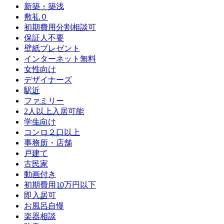
新築・築浅
敷礼０
初期費用分割相談可
保証人不要
壁紙プレゼント
インターネット無料
女性向け
デザイナーズ
駅近
ファミリー
2人以上入居可能
学生向け
コンロ２口以上
事務所・店舗
戸建て
古民家
動画付き
初期費用10万円以下
即入居可
お風呂自慢
楽器相談