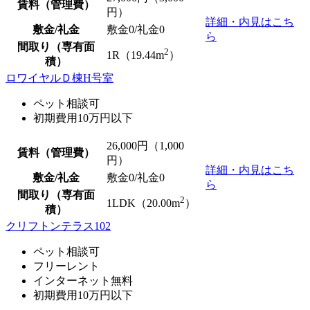
賃料（管理費）
円）
詳細・内見はこち
敷金/礼金
敷金0
/
礼金0
ら
間取り（専有面
2
1R（19.44m
）
積）
ロワイヤルＤ棟H号室
ペット相談可
初期費用10万円以下
26,000
円（1,000
賃料（管理費）
円）
詳細・内見はこち
敷金/礼金
敷金0
/
礼金0
ら
間取り（専有面
2
1LDK（20.00m
）
積）
クリフトンテラス102
ペット相談可
フリーレント
インターネット無料
初期費用10万円以下