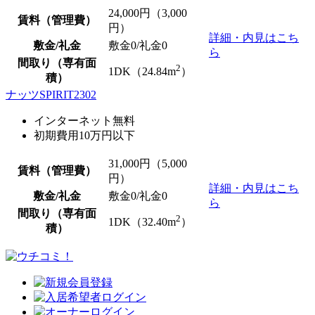
24,000
円（3,000
賃料（管理費）
円）
詳細・内見はこち
敷金/礼金
敷金0
/
礼金0
ら
間取り（専有面
2
1DK（24.84m
）
積）
ナッツSPIRIT2302
インターネット無料
初期費用10万円以下
31,000
円（5,000
賃料（管理費）
円）
詳細・内見はこち
敷金/礼金
敷金0
/
礼金0
ら
間取り（専有面
2
1DK（32.40m
）
積）