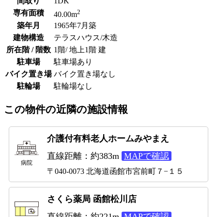
間取り
1DK
2
専有面積
40.00m
築年月
1965年7月築
建物構造
テラスハウス/木造
所在階 / 階数
1階/ 地上1階 建
駐車場
駐車場あり
バイク置き場
バイク置き場なし
駐輪場
駐輪場なし
この物件の近隣の施設情報
介護付有料老人ホームみやまえ
直線距離：約383m
MAPで確認
病院
〒040-0073 北海道函館市宮前町７−１５
さくら薬局 函館松川店
直線距離：約221m
MAPで確認