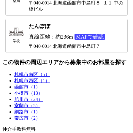
薬局
〒040-0014 北海道函館市中島町８−１１ 中の
橋ビル
たんぽぽ
直線距離：約236m
MAPで確認
学校
〒040-0014 北海道函館市中島町７
この物件の周辺エリアから募集中のお部屋を探す
札幌市南区（5）
札幌市西区（1）
函館市（1）
小樽市（13）
旭川市（24）
室蘭市（5）
釧路市（1）
帯広市（2）
仲介手数料無料