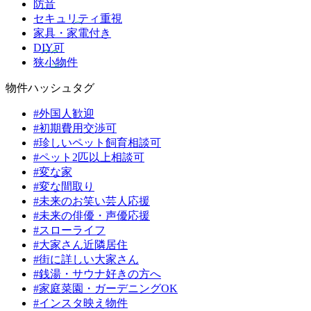
防音
セキュリティ重視
家具・家電付き
DIY可
狭小物件
物件ハッシュタグ
#外国人歓迎
#初期費用交渉可
#珍しいペット飼育相談可
#ペット2匹以上相談可
#変な家
#変な間取り
#未来のお笑い芸人応援
#未来の俳優・声優応援
#スローライフ
#大家さん近隣居住
#街に詳しい大家さん
#銭湯・サウナ好きの方へ
#家庭菜園・ガーデニングOK
#インスタ映え物件