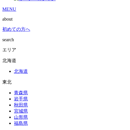
MENU
about
初めての方へ
search
エリア
北海道
北海道
東北
青森県
岩手県
秋田県
宮城県
山形県
福島県