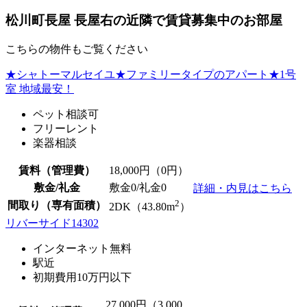
松川町長屋 長屋右の近隣で賃貸募集中のお部屋
こちらの物件もご覧ください
★シャトーマルセイユ★ファミリータイプのアパート★1号
室 地域最安！
ペット相談可
フリーレント
楽器相談
賃料（管理費）
18,000
円（0円）
敷金/礼金
敷金0
/
礼金0
詳細・内見はこちら
2
間取り（専有面積）
2DK（43.80m
）
リバーサイド14302
インターネット無料
駅近
初期費用10万円以下
27,000
円（3,000